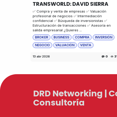
TRANSWORLD: DAVID SIERRA
✅ Compra y venta de empresas ✅ Valuación
profesional de negocios ✅ Intermediación
confidencial ✅ Búsqueda de inversionistas ✅
Estructuración de transacciones ✅ Asesoría en
salida empresarial ¿Quieres ...
BROKER
BUSINESS
COMPRA
INVERSIÓN
NEGOCIO
VALUACIÓN
VENTA
13 abr 2026
0
3
DRD Networking | 
Consultoría