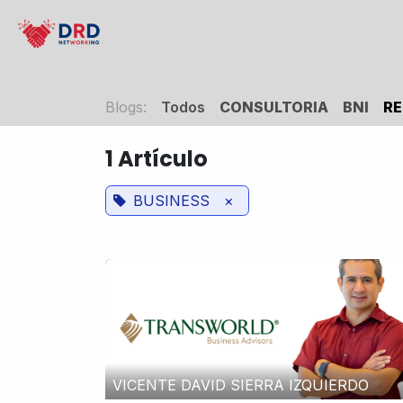
Ir al contenido
Inicio
Consultoria
Cursos
Eventos
Blogs:
Todos
CONSULTORIA
BNI
RE
1 Artículo
BUSINESS
×
VICENTE DAVID SIERRA IZQUIERDO