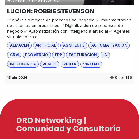
ROBBIE STEVENSON
LUCION: ROBBIE STEVENSON
✅ Análisis y mejora de procesos del negocio ✅ Implementación
de sistemas empresariales ✅ Digitalización de procesos del
negocio ✅ Automatización con inteligencia artificial ✅ Agentes
virtuales para at...
ALMACEN
ARTIFICIAL
ASISTENTE
AUTOMATIZACION
CRM
ECOMERCIO
ERP
FACTURACION
IA
INTELIGENCIA
PUNTO
VENTA
VIRTUAL
13 abr 2026
0
316
DRD Networking |
Comunidad y Consultoría